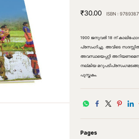
₹30.00
ISBN : 978938
1900 ജനുവരി 18 ന് കാലിഫോ
പ്രസംഗിച്ചു. അവിടെ സദസ്സില്‍
അവസ്ഥയെപ്പറ്റി അറിയണമെന്ന
നല്കിയ മറുപടിപ്രസംഗമടങ്ങ
പുസ്തകം.
Pages