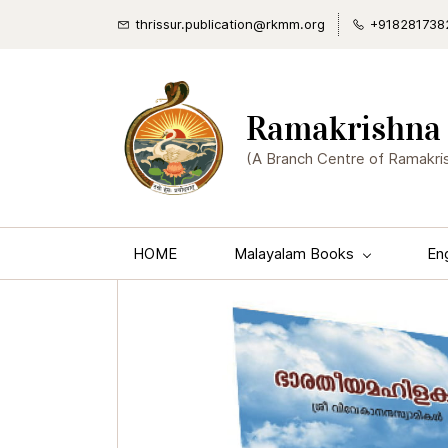
thrissur.publication@rkmm.org
+918281738
Ramakrishna 
(A Branch Centre of Ramakri
HOME
Malayalam Books
En