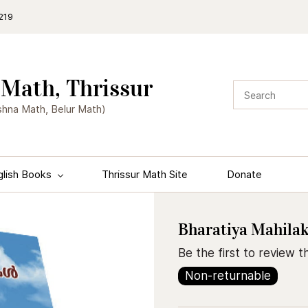
219
Math, Thrissur
shna Math, Belur Math)
glish Books
Thrissur Math Site
Donate
Bharatiya Mahilak
Be the first to review th
Non-returnable