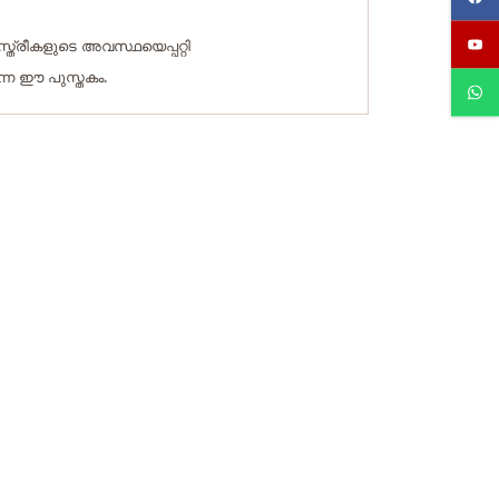
്ത്രീകളുടെ അവസ്ഥയെപ്പറ്റി
്ന ഈ പുസ്തകം.