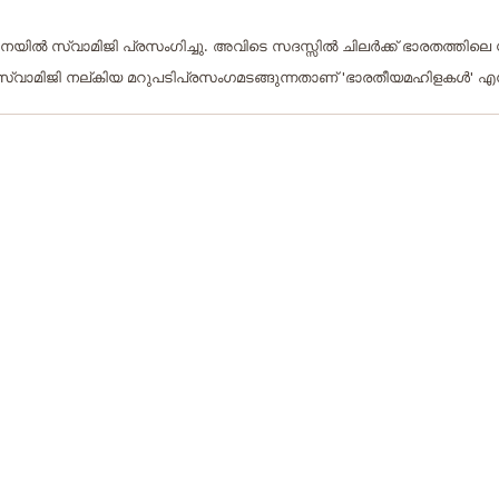
‍ സ്വാമിജി പ്രസംഗിച്ചു. അവിടെ സദസ്സില്‍ ചിലര്‍ക്ക് ഭാരതത്തിലെ സ
്വാമിജി നല്കിയ മറുപടിപ്രസംഗമടങ്ങുന്നതാണ് 'ഭാരതീയമഹിളകള്‍' എന