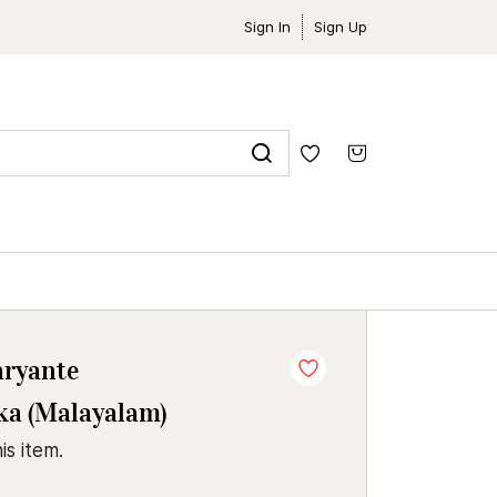
Sign In
Sign Up
aryante
a (Malayalam)
is item.