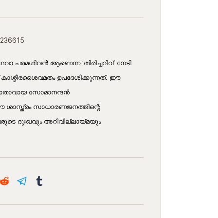
7236615
ാ പരമശിവന്‍ ആണെന്ന 'തിരിച്ചറിവ്' നേടി
് കാശ്മീരശൈവമതം ഉപദേശിക്കുന്നത്. ഈ
്ഞാതാവായ സോമാനന്ദന്‍
'ഈ ശാസ്ത്രം സാധാരണജനത്തിന്റെ
വരുടെ ദുഃഖവും അറിവില്ലായ്മയും