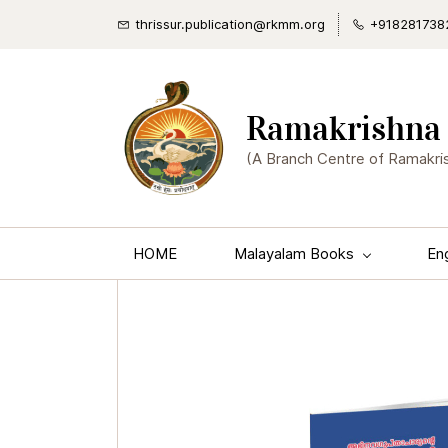
thrissur.publication@rkmm.org
+918281738
Ramakrishna 
(A Branch Centre of Ramakri
HOME
Malayalam Books
En