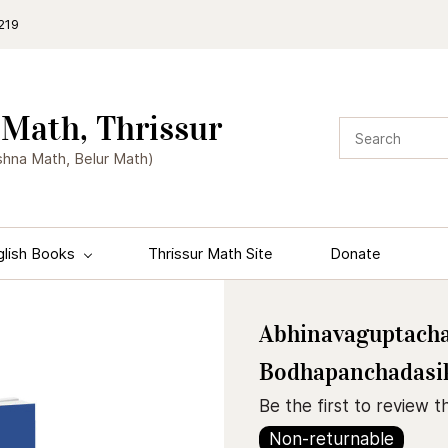
219
Math, Thrissur
shna Math, Belur Math)
glish Books
Thrissur Math Site
Donate
Abhinavaguptach
Bodhapanchadasik
Be the first to review th
Non-returnable