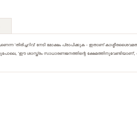
s
ന 'തിരിച്ചറിവ്' നേടി മോക്ഷം പ്രാപിക്കുക - ഇതാണ് കാശ്മീരശൈവമതം ഉ
തുപോലെ, 'ഈ ശാസ്ത്രം സാധാരണജനത്തിന്റെ ക്ഷേമത്തിനുവേണ്ടിയാണ്',