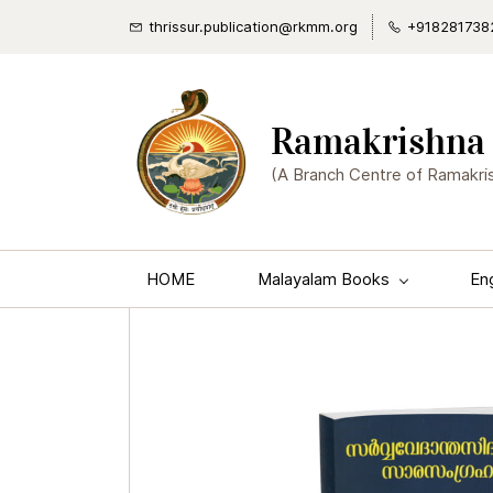
thrissur.publication@rkmm.org
+918281738
Ramakrishna 
(A Branch Centre of Ramakri
HOME
Malayalam Books
En