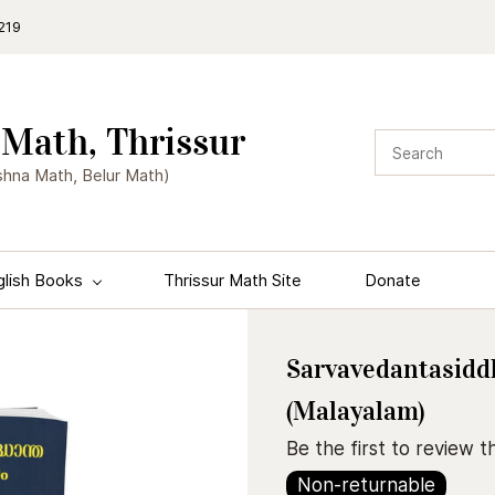
219
Math, Thrissur
shna Math, Belur Math)
glish Books
Thrissur Math Site
Donate
Sarvavedantasid
(Malayalam)
Be the first to review th
Non-returnable