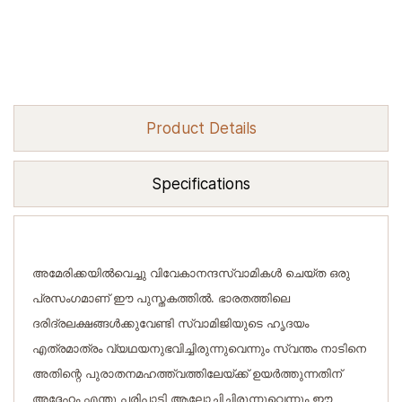
Product Details
Specifications
അമേരിക്കയില്‍വെച്ചു വിവേകാനന്ദസ്വാമികൾ ചെയ്ത ഒരു
പ്രസംഗമാണ് ഈ പുസ്തകത്തില്‍. ഭാരതത്തിലെ
ദരിദ്രലക്ഷങ്ങള്‍ക്കുവേണ്ടി സ്വാമിജിയുടെ ഹൃദയം
എത്രമാത്രം വ്യഥയനുഭവിച്ചിരുന്നുവെന്നും സ്വന്തം നാടിനെ
അതിന്റെ പുരാതനമഹത്ത്വത്തിലേയ്ക്ക് ഉയര്‍ത്തുന്നതിന്
അദ്ദേഹം എന്തു പരിപാടി ആലോചിച്ചിരുന്നുവെന്നും ഈ