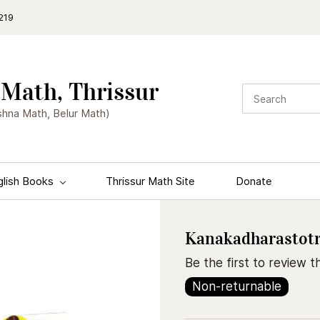
219
Math, Thrissur
shna Math, Belur Math)
glish Books
Thrissur Math Site
Donate
Kanakadharastotr
Be the first to review th
Non-returnable