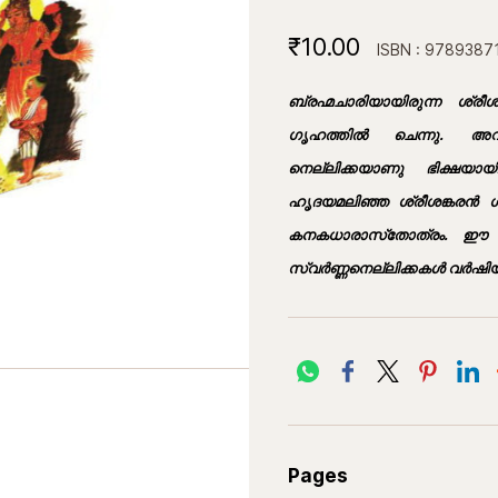
₹10.00
ISBN : 978938
ബ്രഹ്മചാരിയായിരുന്ന ശ്രീശങ
ഗൃഹത്തില്‍ ചെന്നു. അവ
നെല്ലിക്കയാണു ഭിക്ഷയായ
ഹൃദയമലിഞ്ഞ ശ്രീശങ്കരന്‍ ശ
കനകധാരാസ്‌തോത്രം. ഈ സ
സ്വര്‍ണ്ണനെല്ലിക്കകള്‍ വര്‍ഷിയ്ക
Pages