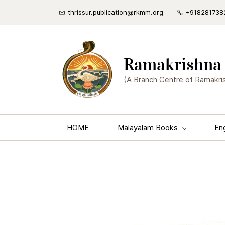
thrissur.publication@rkmm.org
+918281738
Ramakrishna 
(A Branch Centre of Ramakri
HOME
Malayalam Books
En